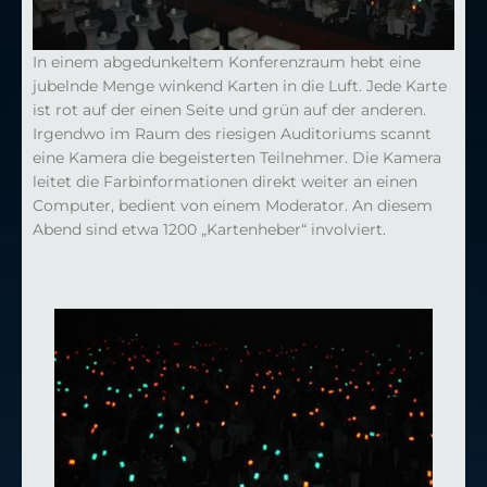
In einem abgedunkeltem Konferenzraum hebt eine
jubelnde Menge winkend Karten in die Luft. Jede Karte
ist rot auf der einen Seite und grün auf der anderen.
Irgendwo im Raum des riesigen Auditoriums scannt
eine Kamera die begeisterten Teilnehmer. Die Kamera
leitet die Farbinformationen direkt weiter an einen
Computer, bedient von einem Moderator. An diesem
Abend sind etwa 1200 „Kartenheber“ involviert.