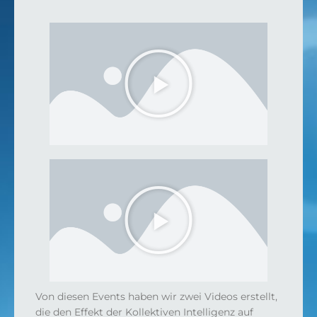
V
i
d
e
o
a
b
s
p
V
i
i
e
d
l
e
e
o
n
a
b
Von diesen Events haben wir zwei Videos erstellt,
s
die den Effekt der Kollektiven Intelligenz auf
p