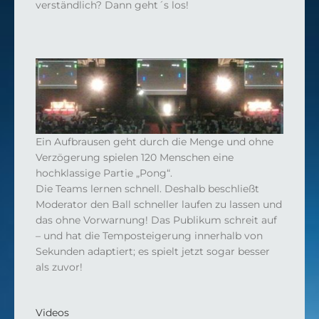
verständlich? Dann geht´s los!
Ein Aufbrausen geht durch die Menge und ohne
Verzögerung spielen 120 Menschen eine
hochklassige Partie „Pong“.
Die Teams lernen schnell. Deshalb beschließt
Moderator den Ball schneller laufen zu lassen und
das ohne Vorwarnung! Das Publikum schreit auf
– und hat die Temposteigerung innerhalb von
Sekunden adaptiert; es spielt jetzt sogar besser
als zuvor!
Videos